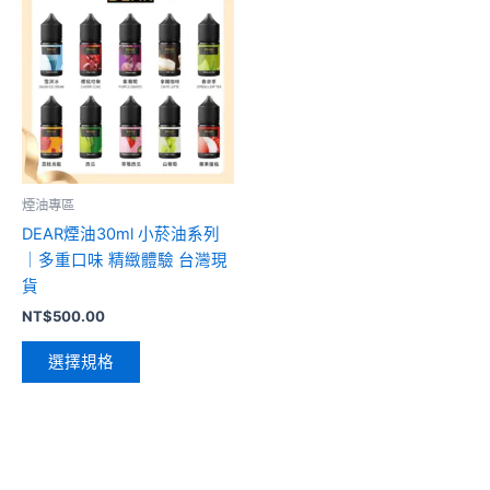
產
品
有
多
種
款
式。
可
煙油專區
在
DEAR煙油30ml 小菸油系列
產
｜多重口味 精緻體驗 台灣現
品
貨
頁
NT$
500.00
面
選
選擇規格
擇
選
項