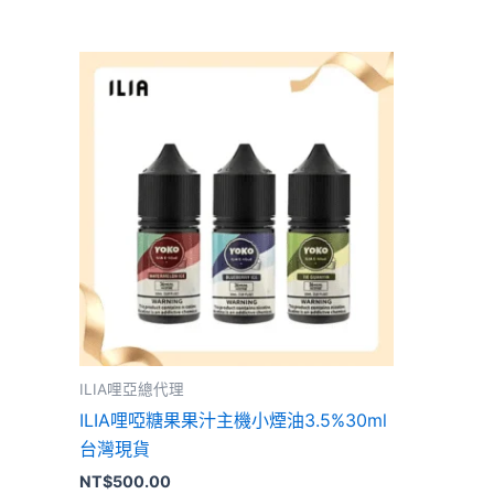
此
產
品
有
多
種
款
式。
可
在
產
品
ILIA哩亞總代理
頁
ILIA哩啞糖果果汁主機小煙油3.5%30ml
面
台灣現貨
選
NT$
500.00