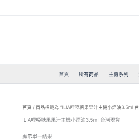
跳
至
主
要
內
容
首頁
所有商品
主機系列
首頁
/ 商品標籤為 “ILIA哩啞糖果果汁主機小煙油3.5ml 
ILIA哩啞糖果果汁主機小煙油3.5ml 台灣現貨
顯示單一結果