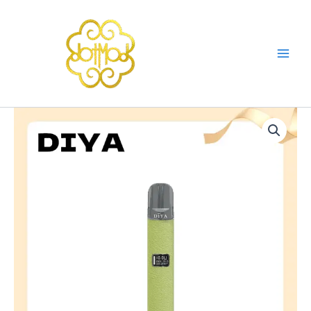
跳
至
主
要
內
容
DIYA
一
代
主
機
皮
革
系
列
通
用
1
代
電
子