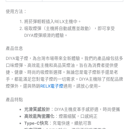
使用方法：
將菸彈輕輕插入RELX主機中。
吸取煙彈（主機將自動感應並啟動），即可享受
DIYA煙彈順滑的體驗。
產品信息
DIYA電子煙，為台灣市場帶來全新體驗。我們的產品線包括多
口味煙彈、高效能主機和高品質煙油，旨在為消費者提供便
捷、健康、時尚的吸煙新選擇。無論您是電子煙新手還是老
手，都能滿足您對電子煙的一切需求。DIYA主機除了搭配品牌
煙彈外，還與熱銷
RELX電子煙
通用，請放心使用~
產品特點
光滑質感設計
：DIYA主機皮革手感舒適，時尚便攜
高效能陶瓷霧化
：煙霧細膩，口感純正
Type-C快充
：充電快速，續航可靠