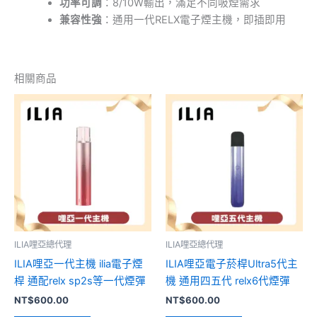
功率可調
：8/10W輸出，滿足不同吸煙需求
兼容性強
：通用一代RELX電子煙主機，即插即用
相關商品
此
此
產
產
品
品
有
有
多
多
種
種
款
款
式。
式。
可
可
ILIA哩亞總代理
ILIA哩亞總代理
在
在
ILIA哩亞一代主機 ilia電子煙
ILIA哩亞電子菸桿Ultra5代主
產
產
桿 通配relx sp2s等一代煙彈
機 通用四五代 relx6代煙彈
品
品
NT$
600.00
NT$
600.00
頁
頁