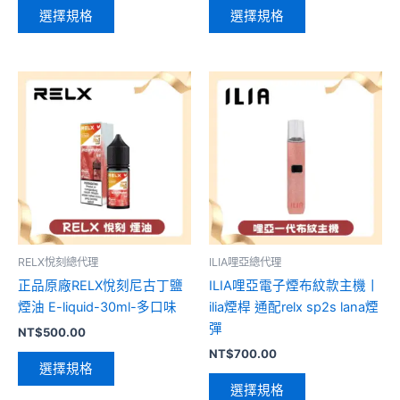
面
面
選擇規格
選擇規格
選
選
擇
擇
選
選
此
此
項
項
產
產
品
品
有
有
多
多
種
種
款
款
式。
式。
可
可
RELX悅刻總代理
ILIA哩亞總代理
在
在
正品原廠RELX悅刻尼古丁鹽
ILIA哩亞電子煙布紋款主機丨
產
產
煙油 E-liquid-30ml-多口味
ilia煙桿 通配relx sp2s lana煙
品
品
彈
NT$
500.00
頁
頁
NT$
700.00
面
面
選擇規格
選
選
選擇規格