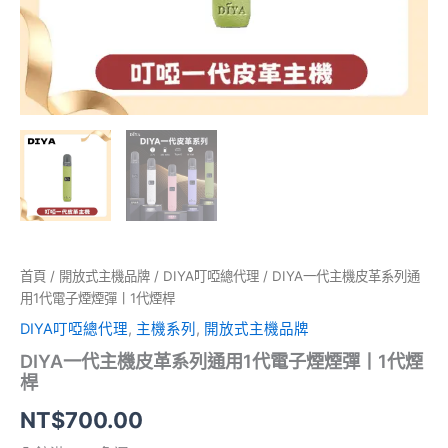
煙
煙
彈
丨
1
代
煙
桿
數
量
首頁
/
開放式主機品牌
/
DIYA叮啞總代理
/ DIYA一代主機皮革系列通
用1代電子煙煙彈丨1代煙桿
DIYA叮啞總代理
,
主機系列
,
開放式主機品牌
DIYA一代主機皮革系列通用1代電子煙煙彈丨1代煙
桿
NT$
700.00